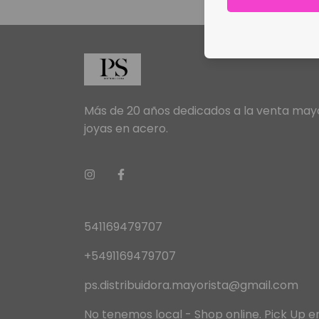
Más de 20 años dedicados a la venta mayo
joyas en acero.
541169479707
+5491169479707
ps.distribuidora.mayorista@gmail.com
No tenemos local - Shop online. Pick Up 