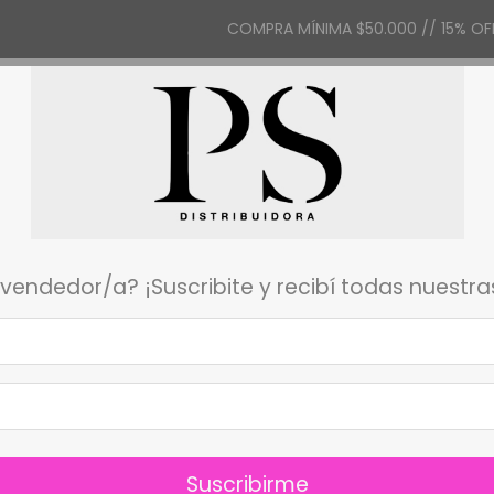
COMPRA MÍNIMA $50.000 // 15% OFF
UIÉNES SOMOS
evendedor/a? ¡Suscribite y recibí todas nuestr
sultados para tu búsqueda. Por favor, intentá con 
Suscribirme