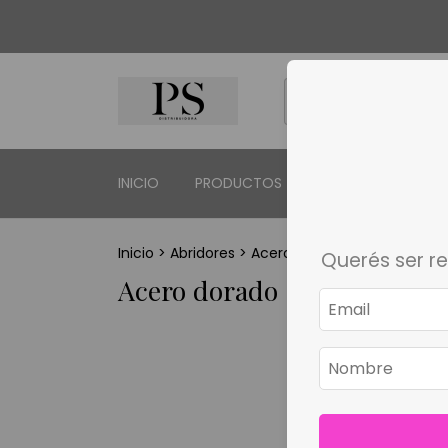
INICIO
PRODUCTOS
CONTACTO
Q
Inicio
>
Abridores
>
Acero dorado
Querés ser r
Acero dorado
No tenemos re