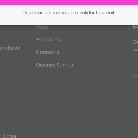
Recibirás un correo para validar tu email.
Inicio
N
Productos
De
rista de
n
Contacto
Quiénes Somos
en Caba