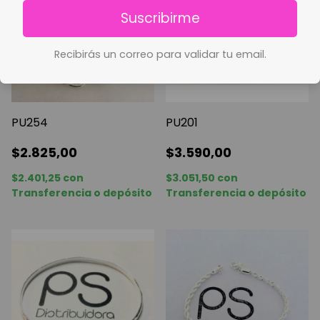
Suscribirme
Recibirás un correo para validar tu email.
PU254
PU201
$2.825,00
$3.590,00
$2.401,25
con
$3.051,50
con
Transferencia o depósito
Transferencia o depósito