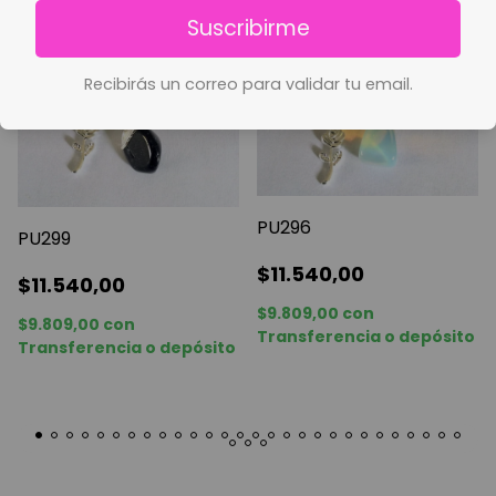
Suscribirme
Recibirás un correo para validar tu email.
PU296
PU299
$11.540,00
$11.540,00
$9.809,00
con
$9.809,00
con
Transferencia o depósito
Transferencia o depósito