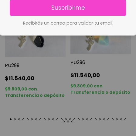
Suscribirme
Recibirás un correo para validar tu email.
PU296
PU299
$11.540,00
$11.540,00
$9.809,00
con
$9.809,00
con
Transferencia o depósito
Transferencia o depósito